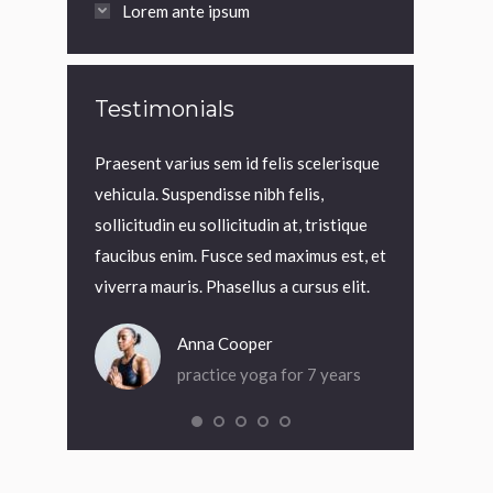
Lorem ante ipsum
Testimonials
viverra lorem
Praesent varius sem id felis scelerisque
Praesent in to
llus at
vehicula. Suspendisse nibh felis,
elit blandit, v
id felis
sollicitudin eu sollicitudin at, tristique
est et velit s
ndisse nibh
faucibus enim. Fusce sed maximus est, et
aliquet mauris.
udin at,
viverra mauris. Phasellus a cursus elit.
magna iaculis 
Anna Cooper
Dia
practice yoga for 7 years
pra
or 5 years