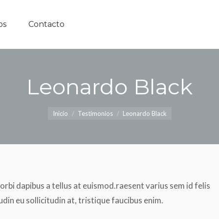
icios
Contacto
os
Contacto
Leonardo Black
Estás aquí:
Inicio
Testimonios
Leonardo Black
orbi dapibus a tellus at euismod.raesent varius sem id felis
udin eu sollicitudin at, tristique faucibus enim.