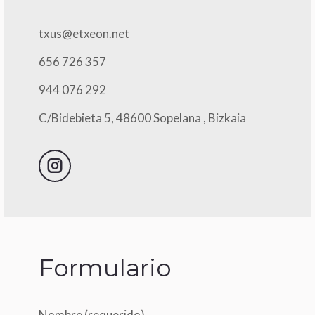
txus@etxeon.net
656 726 357
944 076 292
C/Bidebieta 5, 48600 Sopelana , Bizkaia
Instagram
Formulario
Nombre (requerido)