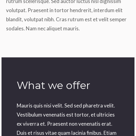
rutrum scelerisque. Sed auctor luctus nisl dignissim
volutpat. Praesent in tortor hendrerit, interdum elit
blandit, volutpat nibh. Cras rutrum est et velit semper
sodales. Nam nec aliquet mauris.
What we offer
Mauris quis nisi velit. Sed sed pharetra velit.
Vestibulum venenatis est tortor, et ultricies
ex viverra et. Praesent non venenatis erat.
Duis et risus vitae quam lacinia finibus. Etiam