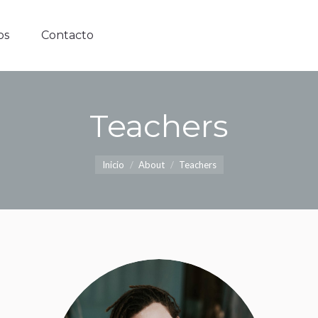
icios
Contacto
os
Contacto
Teachers
Estás aquí:
Inicio
About
Teachers